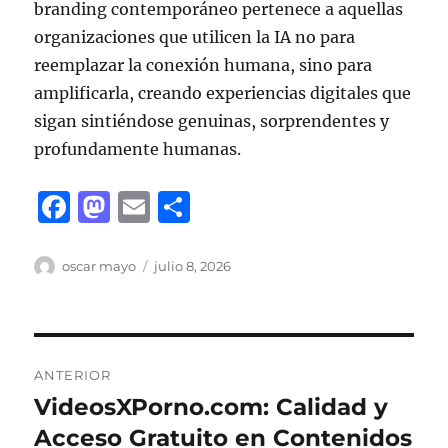
branding contemporáneo pertenece a aquellas
organizaciones que utilicen la IA no para
reemplazar la conexión humana, sino para
amplificarla, creando experiencias digitales que
sigan sintiéndose genuinas, sorprendentes y
profundamente humanas.
F
M
E
C
a
a
m
o
c
st
ai
m
Autor
Publicado
oscar mayo
julio 8, 2026
el
e
o
l
p
b
d
a
Navegación
o
o
rt
ANTERIOR
o
n
ir
de
VideosXPorno.com: Calidad y
Entrada
k
anterior:
Acceso Gratuito en Contenidos
entradas